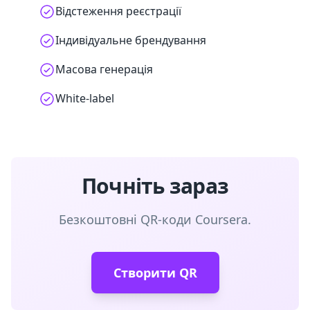
Відстеження реєстрації
Індивідуальне брендування
Масова генерація
White-label
Почніть зараз
Безкоштовні QR-коди Coursera.
Створити QR