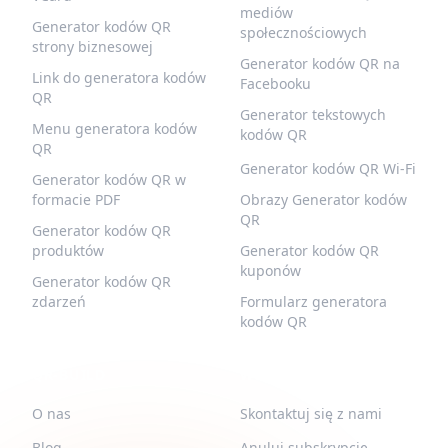
mediów
Generator kodów QR
społecznościowych
strony biznesowej
Generator kodów QR na
Link do generatora kodów
Facebooku
QR
Generator tekstowych
Menu generatora kodów
kodów QR
QR
Generator kodów QR Wi-Fi
Generator kodów QR w
formacie PDF
Obrazy Generator kodów
QR
Generator kodów QR
produktów
Generator kodów QR
kuponów
Generator kodów QR
zdarzeń
Formularz generatora
kodów QR
QR-BUILD
WSPARCIE
O nas
Skontaktuj się z nami
Blog
Anuluj subskrypcję