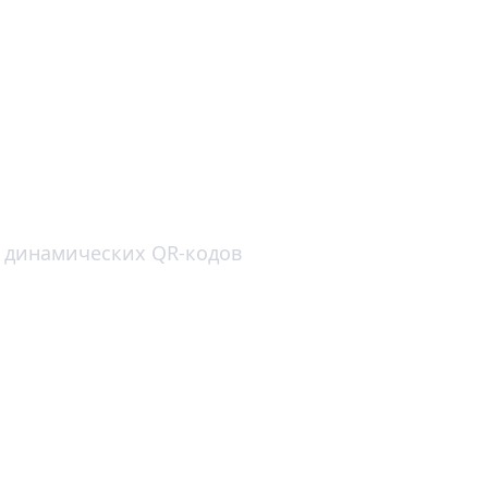
од?
я динамических QR-кодов
ж