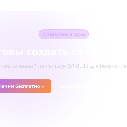
Оставайтесь в курсе
товы создать свой QR-к
чам компаний, используя QR-Build для получени
Начни бесплатно
Контактный отдел прода