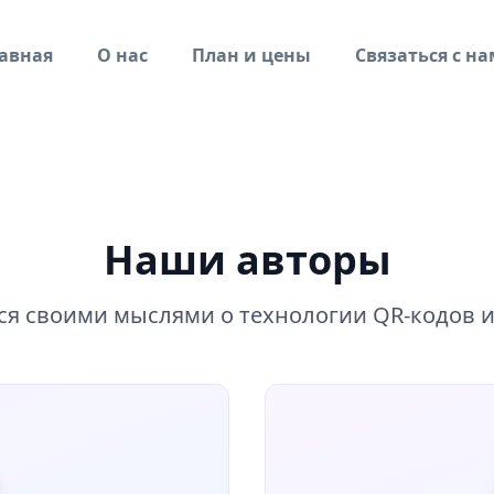
авная
О нас
План и цены
Связаться с н
Наши авторы
ся своими мыслями о технологии QR-кодов