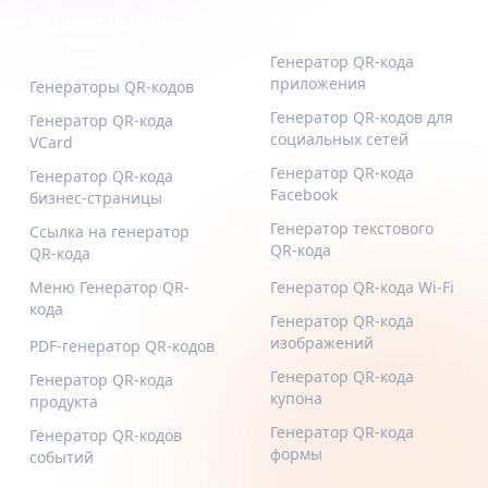
ПОПУЛЯРНЫЕ QR-
БОЛЬШЕ ТИПОВ
КОДЫ
Генератор QR-кода
приложения
Генераторы QR-кодов
Генератор QR-кодов для
Генератор QR-кода
социальных сетей
VCard
Генератор QR-кода
Генератор QR-кода
Facebook
бизнес-страницы
Генератор текстового
Ссылка на генератор
QR-кода
QR-кода
Меню Генератор QR-
Генератор QR-кода Wi-Fi
кода
Генератор QR-кода
изображений
PDF-генератор QR-кодов
Генератор QR-кода
Генератор QR-кода
купона
продукта
Генератор QR-кода
Генератор QR-кодов
формы
событий