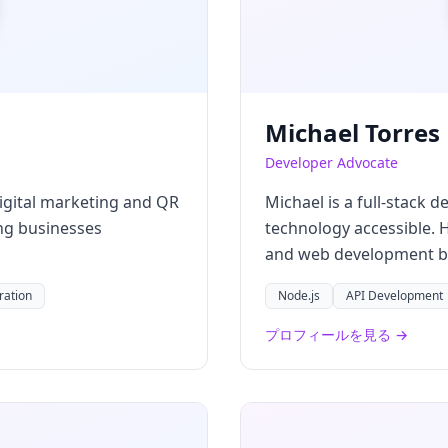
Michael Torres
Developer Advocate
digital marketing and QR
Michael is a full-stack 
ing businesses
technology accessible. 
and web development be
ration
Node.js
API Development
プロフィールを見る →