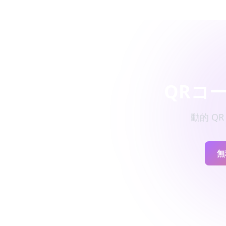
QRコ
動的 Q
無