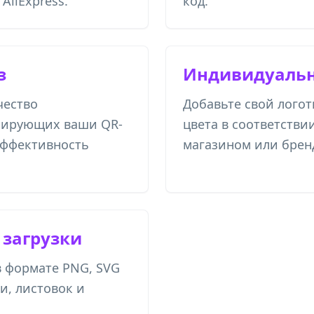
AliExpress.
код.
з
Индивидуальн
чество
Добавьте свой логот
анирующих ваши QR-
цвета в соответстви
эффективность
магазином или брен
 загрузки
в формате PNG, SVG
и, листовок и