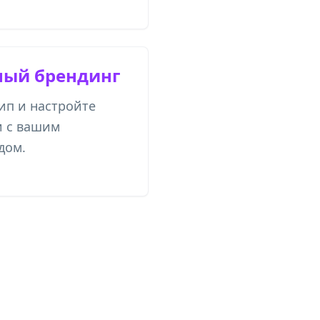
ый брендинг
ип и настройте
и с вашим
дом.