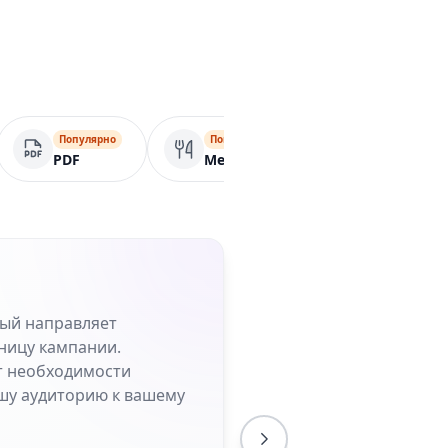
Популярно
Популярно
Бизнес-стра
PDF
Меню
рый направляет
ницу кампании.
от необходимости
шу аудиторию к вашему