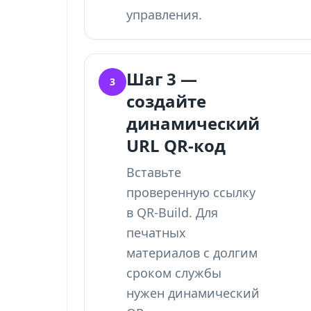
управления.
Шаг 3 —
3
создайте
динамический
URL QR-код
Вставьте
проверенную ссылку
в QR-Build. Для
печатных
материалов с долгим
сроком службы
нужен динамический