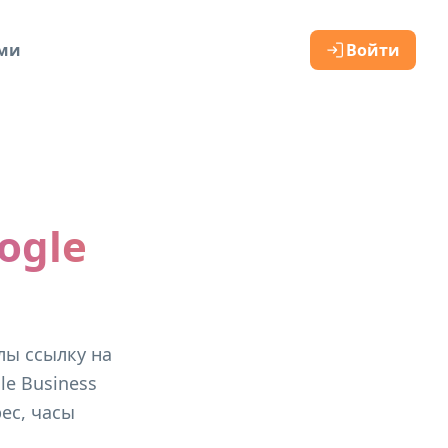
ами
Войти
ogle
лы ссылку на
e Business
ес, часы