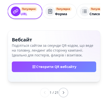
Популярне
Популярне
Популярне
URL
Форма
Список по
Вебсайт
Поділіться сайтом за секунди QR‑кодом, що веде
на головну, лендинг або сторінку кампанії.
Ідеально для постерів, флаєрів і візитівок.
Створити QR вебсайту
1
/
21