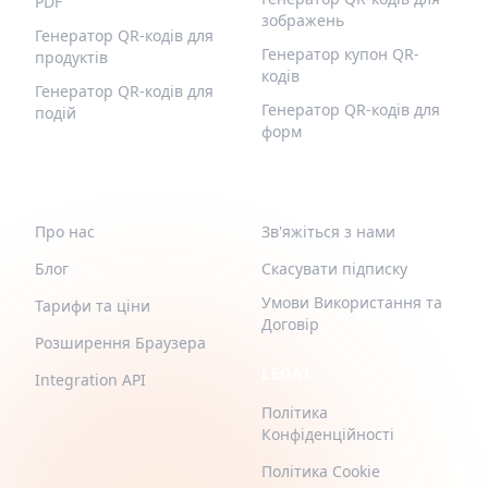
PDF
зображень
Генератор QR-кодів для
Генератор купон QR-
продуктів
кодів
Генератор QR-кодів для
Генератор QR-кодів для
подій
форм
QR-BUILD
ПІДТРИМКА
Про нас
Зв'яжіться з нами
Блог
Скасувати підписку
Умови Використання та
Тарифи та ціни
Договір
Розширення Браузера
LEGAL
Integration API
Політика
Конфіденційності
Політика Cookie