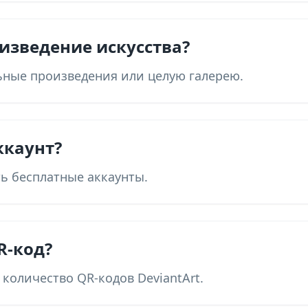
изведение искусства?
льные произведения или целую галерею.
ккаунт?
сть бесплатные аккаунты.
R-код?
количество QR-кодов DeviantArt.