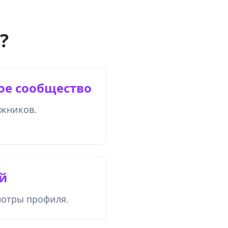
?
ое сообщество
ожников.
й
отры профиля.