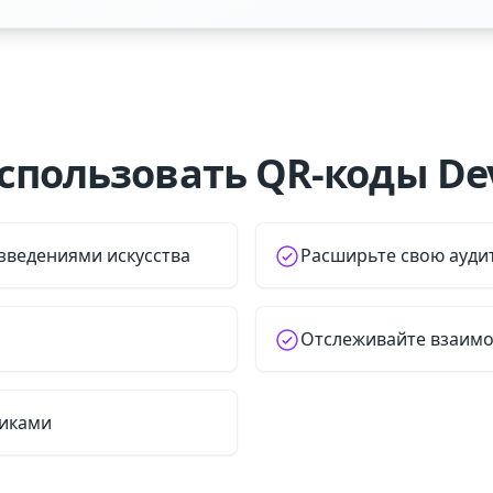
спользовать QR-коды Dev
зведениями искусства
Расширьте свою ауд
Отслеживайте взаимо
никами