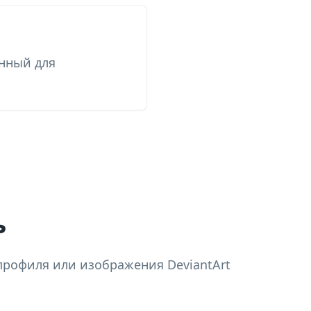
нный для
ь
профиля или изображения DeviantArt