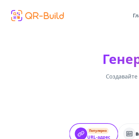
Skip to main content
Гл
Генер
Создавайте
Популярно
В
URL-адрес