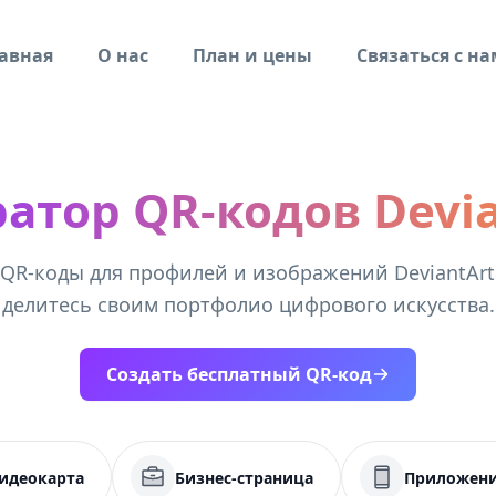
авная
О нас
План и цены
Связаться с н
атор QR-кодов Devi
 QR-коды для профилей и изображений DeviantArt
делитесь своим портфолио цифрового искусства.
Создать бесплатный QR-код
идеокарта
Бизнес-страница
Приложен