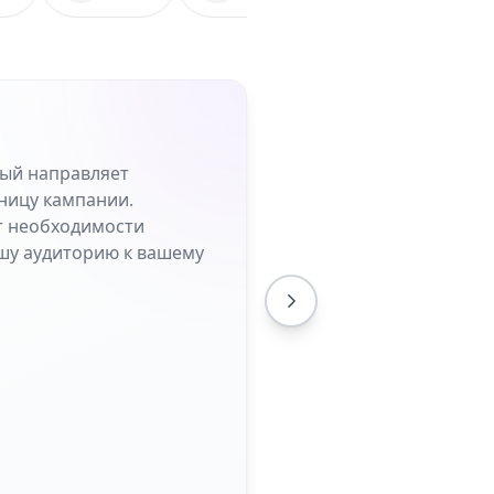
рый направляет
ницу кампании.
от необходимости
шу аудиторию к вашему