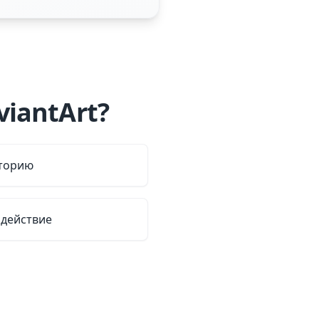
iantArt?
иторию
действие