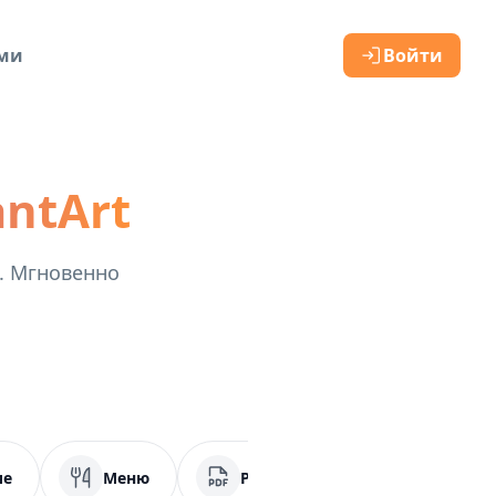
ами
Войти
antArt
. Мгновенно
ие
Меню
PDF
Социальные сет