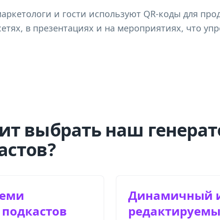
маркетологи и гости используют QR-коды для про
сетях, в презентациях и на мероприятиях, что уп
ит выбрать наш генерат
астов?
семи
Динамичный 
подкастов
редактируем