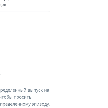
дов
?
пределенный выпуск на
, чтобы просить
определенному эпизоду.