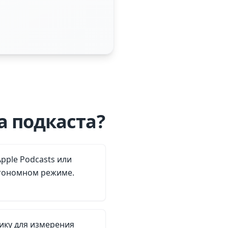
а подкаста?
Apple Podcasts или
втономном режиме.
ику для измерения