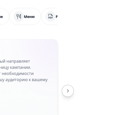
ие
Меню
PDF
Социальные сет
рый направляет
ницу кампании.
от необходимости
шу аудиторию к вашему