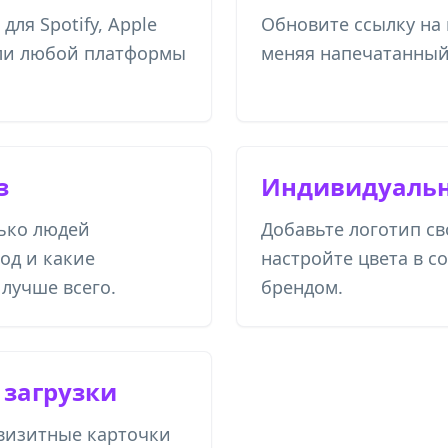
для Spotify, Apple
Обновите ссылку на 
или любой платформы
меняя напечатанный
з
Индивидуальн
ько людей
Добавьте логотип св
од и какие
настройте цвета в с
лучше всего.
брендом.
 загрузки
 визитные карточки