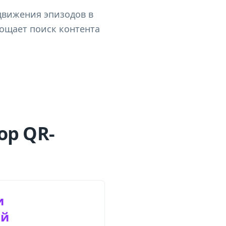
движения эпизодов в
рощает поиск контента
ор QR-
и
ый