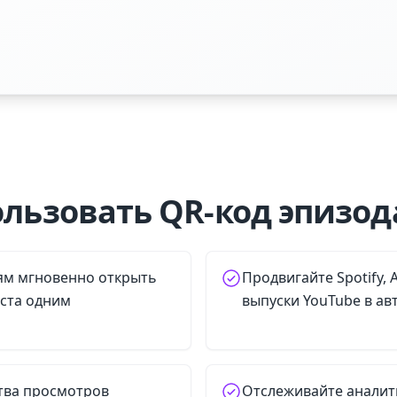
льзовать QR-код эпизод
ям мгновенно открыть
Продвигайте Spotify, 
аста одним
выпуски YouTube в а
тва просмотров
Отслеживайте аналит