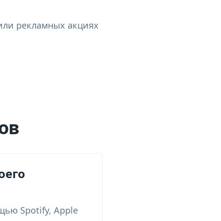
 или рекламных акциях
ов
оего
ью Spotify, Apple