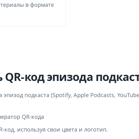
атериалы в формате
ь QR-код эпизода подкас
 эпизод подкаста (Spotify, Apple Podcasts, YouTu
нератор QR-кода
-код, используя свои цвета и логотип.