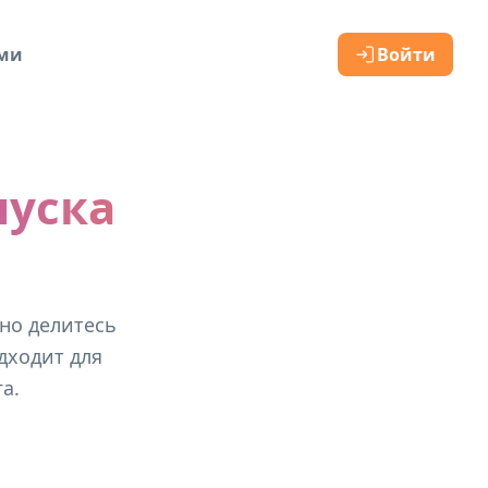
ами
Войти
пуска
но делитесь
одходит для
а.