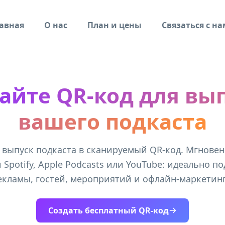
авная
О нас
План и цены
Связаться с н
айте QR-код для вы
вашего подкаста
 выпуск подкаста в сканируемый QR-код. Мгновен
Spotify, Apple Podcasts или YouTube: идеально п
екламы, гостей, мероприятий и офлайн-маркетинг
Создать бесплатный QR-код