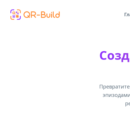
Skip to main content
Гл
Созд
Превратите
эпизодами 
р