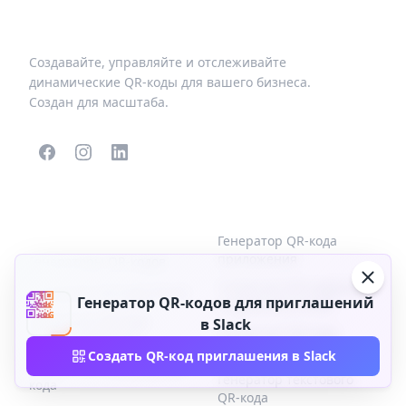
Создавайте, управляйте и отслеживайте
динамические QR-коды для вашего бизнеса.
Создан для масштаба.
ПОПУЛЯРНЫЕ QR-
БОЛЬШЕ ТИПОВ
КОДЫ
Генератор QR-кода
приложения
Генераторы QR-кодов
Генератор QR-кодов для
Генератор QR-кода VCard
Генератор QR-кодов для приглашений
социальных сетей
Генератор QR-кода
в Slack
Генератор QR-кода
бизнес-страницы
Facebook
Создать QR-код приглашения в Slack
Ссылка на генератор QR-
Генератор текстового
кода
QR-кода