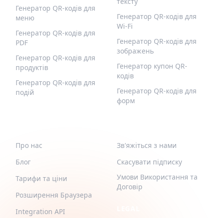
тексту
Генератор QR-кодів для
Генератор QR-кодів для
меню
Wi-Fi
Генератор QR-кодів для
Генератор QR-кодів для
PDF
зображень
Генератор QR-кодів для
Генератор купон QR-
продуктів
кодів
Генератор QR-кодів для
Генератор QR-кодів для
подій
форм
QR-BUILD
ПІДТРИМКА
Про нас
Зв'яжіться з нами
Блог
Скасувати підписку
Умови Використання та
Тарифи та ціни
Договір
Розширення Браузера
LEGAL
Integration API