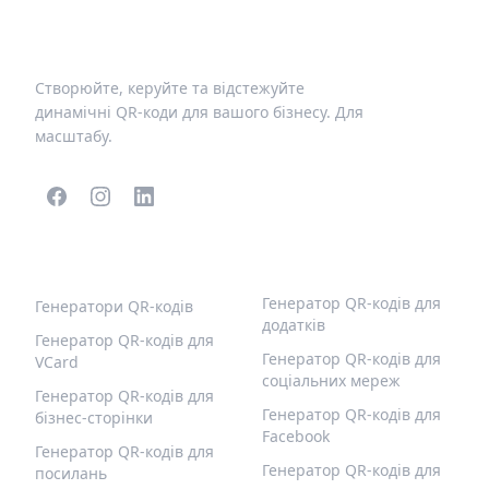
Створюйте, керуйте та відстежуйте
динамічні QR-коди для вашого бізнесу. Для
масштабу.
ПОПУЛЯРНІ QR-КОДИ
ІНШІ ТИПИ
Генератор QR-кодів для
Генератори QR-кодів
додатків
Генератор QR-кодів для
Генератор QR-кодів для
VCard
соціальних мереж
Генератор QR-кодів для
Генератор QR-кодів для
бізнес-сторінки
Facebook
Генератор QR-кодів для
Генератор QR-кодів для
посилань