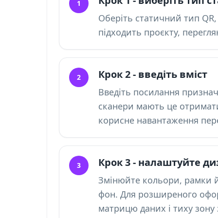
Крок 1 - виберіть тип 
1
Оберіть статичний тип QR, 
підходить проєкту, перегля
Крок 2 - введіть вміст
2
Введіть посилання призначе
сканери мають це отримати
корисне навантаження пер
Крок 3 - налаштуйте ди
3
Змінюйте кольори, рамки й
фон. Для розширеного офо
матрицю даних і тиху зону