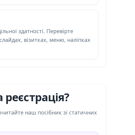
льної здатності. Перевірте
лайдах, візитках, меню, наліпках
а реєстрація?
очитайте наш посібник зі
статичних