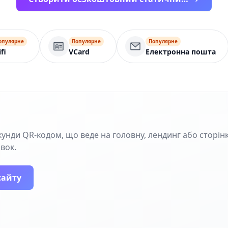
опулярне
Популярне
Популярне
fi
VCard
Електронна пошта
кунди QR‑кодом, що веде на головну, лендинг або сторінк
івок.
сайту