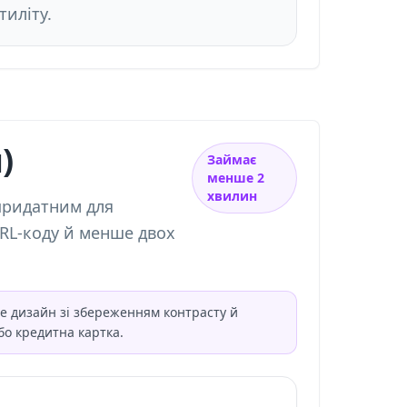
иліту.
)
Займає
менше 2
хвилин
придатним для
RL-коду й менше двох
те дизайн зі збереженням контрасту й
бо кредитна картка.