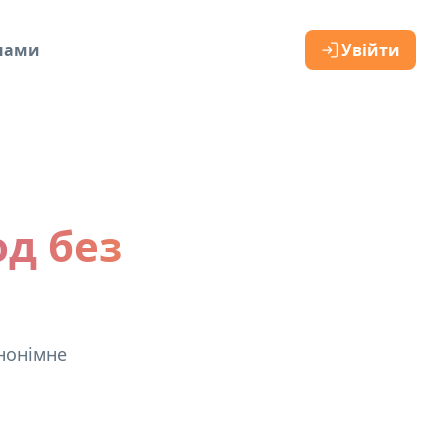
 нами
Увійти
од без
анонімне