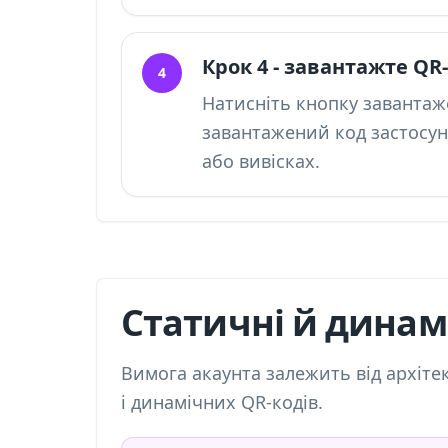
Крок 4 - завантажте QR
4
Натисніть кнопку завантаж
завантажений код застосун
або вивісках.
Статичні й динамі
Вимога акаунта залежить від архіте
і динамічних QR-кодів
.