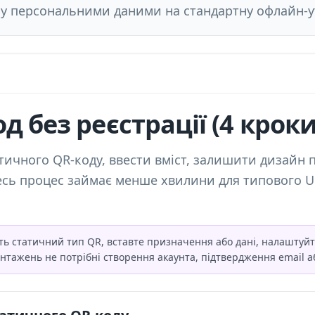
ну персональними даними на стандартну офлайн-ут
д без реєстрації (4 кроки
ичного QR-коду, ввести вміст, залишити дизайн 
есь процес займає менше хвилини для типового U
іть статичний тип QR, вставте призначення або дані, налаштуй
нтажень не потрібні створення акаунта, підтвердження email а