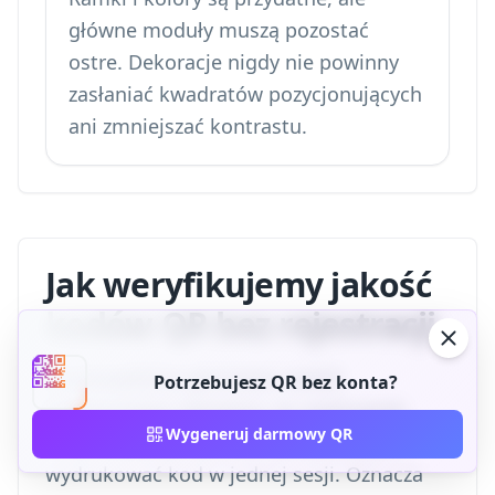
główne moduły muszą pozostać
ostre. Dekoracje nigdy nie powinny
zasłaniać kwadratów pozycjonujących
ani zmniejszać kontrastu.
Jak weryfikujemy jakość
kodów QR bez rejestracji
Zbudowaliśmy generator wokół
Potrzebujesz QR bez konta?
praktycznego założenia, że użytkownik
Wygeneruj darmowy QR
może utworzyć, pobrać, przetestować i
wydrukować kod w jednej sesji. Oznacza