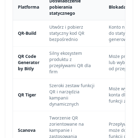
Doświadczenie
Platforma
pobierania
Blokada kont
statycznego
Utwórz i pobierz
Konto nie je
QR-Build
statyczny kod QR
do statyczneg
bezpośrednio
generowania
Silny ekosystem
QR Code
Może prosić o 
produktu z
Generator
lub wybór pla
przepływami QR dla
by Bitly
od przepływu i
firm
Szeroki zestaw funkcji
Może wymaga
QR i narzędzia
QR Tiger
konta dla pob
kampanii
funkcji zaaw
dynamicznych
Tworzenie QR
zorientowane na
Przepływ prób
Scanova
kampanie i
może dotyczyć
zastosowania
funkcji dynam