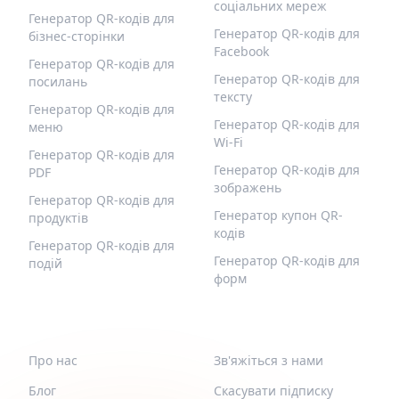
соціальних мереж
Генератор QR-кодів для
Генератор QR-кодів для
бізнес-сторінки
Facebook
Генератор QR-кодів для
Генератор QR-кодів для
посилань
тексту
Генератор QR-кодів для
Генератор QR-кодів для
меню
Wi-Fi
Генератор QR-кодів для
Генератор QR-кодів для
PDF
зображень
Генератор QR-кодів для
Генератор купон QR-
продуктів
кодів
Генератор QR-кодів для
Генератор QR-кодів для
подій
форм
QR-BUILD
ПІДТРИМКА
Про нас
Зв'яжіться з нами
Блог
Скасувати підписку