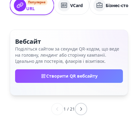
Популярне
VCard
Бізнес-сторін
URL
Вебсайт
Поділіться сайтом за секунди QR‑кодом, що веде
на головну, лендинг або сторінку кампанії.
Ідеально для постерів, флаєрів і візитівок.
Створити QR вебсайту
1
/
21