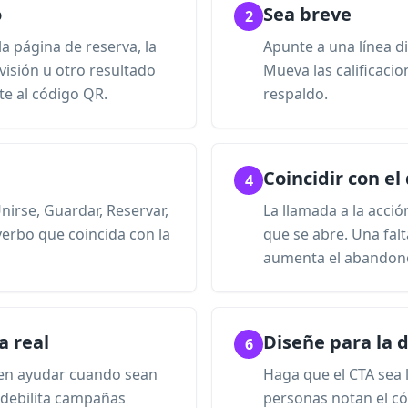
o
Sea breve
2
la página de reserva, la
Apunte a una línea d
evisión u otro resultado
Mueva las calificacion
te al código QR.
respaldo.
Coincidir con el
4
nirse, Guardar, Reservar,
La llamada a la acció
verbo que coincida con la
que se abre. Una falt
aumenta el abandon
a real
Diseñe para la d
6
eden ayudar cuando sean
Haga que el CTA sea l
y debilita campañas
personas notan el có