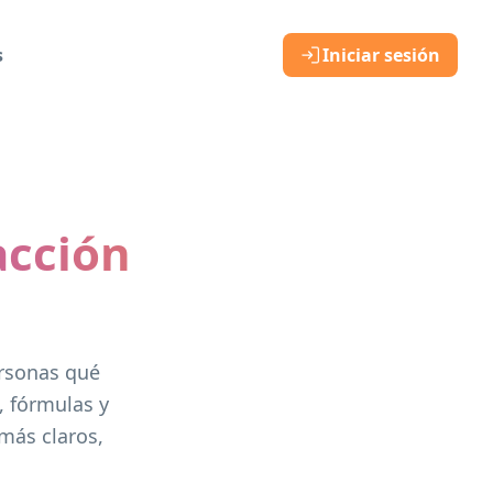
s
Iniciar sesión
acción
ersonas qué
, fórmulas y
más claros,