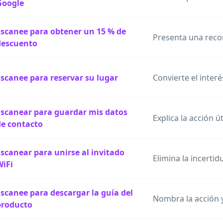
Google
Escanee para obtener un 15 % de
Presenta una reco
descuento
Escanee para reservar su lugar
Convierte el inter
Escanear para guardar mis datos
Explica la acción ú
de contacto
Escanear para unirse al invitado
Elimina la incerti
WiFi
Escanee para descargar la guía del
Nombra la acción y
producto