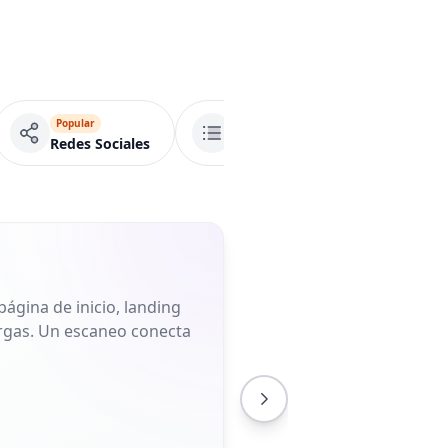
Popular
Popular
Pág
Redes Sociales
Lista de enlaces
ágina de inicio, landing
largas. Un escaneo conecta