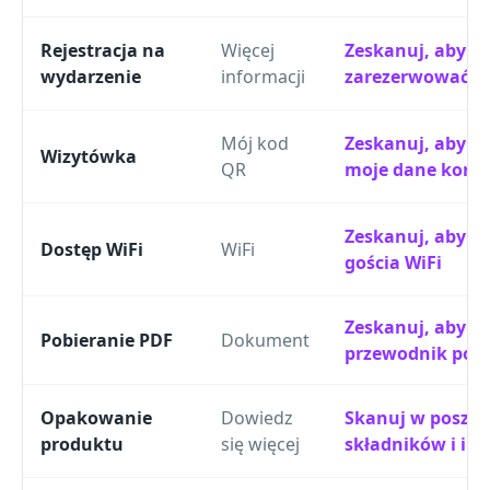
Rejestracja na
Więcej
Zeskanuj, aby
wydarzenie
informacji
zarezerwować m
Mój kod
Zeskanuj, aby za
Wizytówka
QR
moje dane kont
Zeskanuj, aby do
Dostęp WiFi
WiFi
gościa WiFi
Zeskanuj, aby p
Pobieranie PDF
Dokument
przewodnik po p
Opakowanie
Dowiedz
Skanuj w poszu
produktu
się więcej
składników i ins