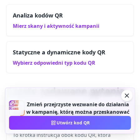
Analiza kodów QR
Mierz skany i aktywność kampanii
Statyczne a dynamiczne kody QR
Wybierz odpowiedni typ kodu QR
Często zadawane pytania
Zmień przejrzyste wezwanie do działania
w kampanię, którą można przeskanować
Co to jest wezwanie do działania w
postaci kodu QR?
Utwórz kod QR
To krótka instrukcja obok kodu QR, która