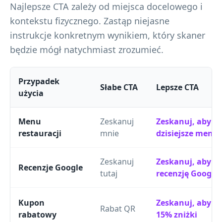
Najlepsze CTA zależy od miejsca docelowego i
kontekstu fizycznego. Zastąp niejasne
instrukcje konkretnym wynikiem, który skaner
będzie mógł natychmiast zrozumieć.
Przypadek
Słabe CTA
Lepsze CTA
użycia
Menu
Zeskanuj
Zeskanuj, aby wy
restauracji
mnie
dzisiejsze menu
Zeskanuj
Zeskanuj, aby z
Recenzje Google
tutaj
recenzję Google
Kupon
Zeskanuj, aby u
Rabat QR
rabatowy
15% zniżki