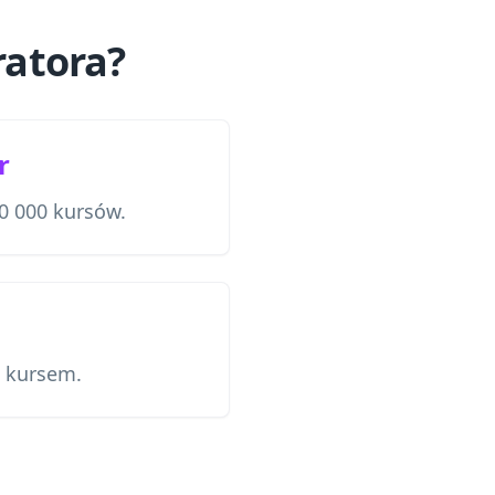
ratora?
r
0 000 kursów.
e kursem.