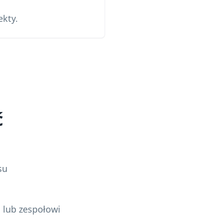
kty.
ć
su
 lub zespołowi