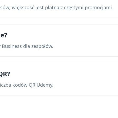
ów; większość jest płatna z częstymi promocjami.
we?
 Business dla zespołów.
QR?
 liczba kodów QR Udemy.