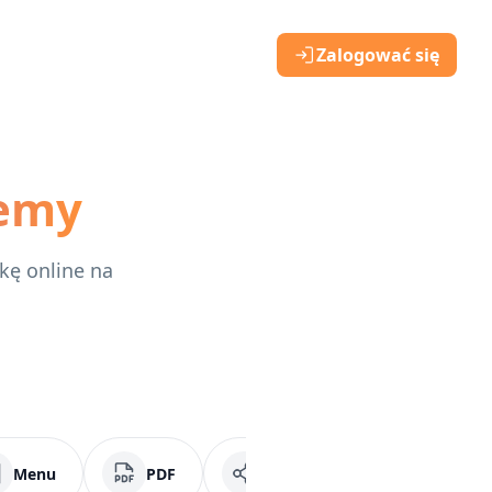
Zalogować się
emy
kę online na
Menu
PDF
Media społecznościowe