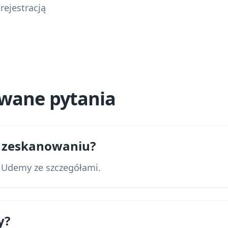
rejestracją
awane pytania
po zeskanowaniu?
 Udemy ze szczegółami.
y?