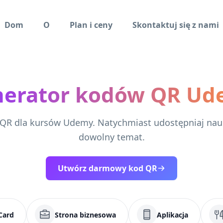
Dom
O
Plan i ceny
Skontaktuj się z nami
nerator kodów QR Ud
QR dla kursów Udemy. Natychmiast udostępniaj nau
dowolny temat.
Utwórz darmowy kod QR
Card
Strona biznesowa
Aplikacja