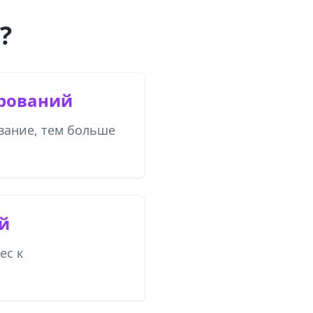
?
рований
ание, тем больше
й
ес к