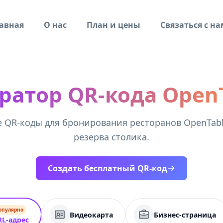
авная
О нас
План и цены
Связаться с н
ратор QR-кода Open
 QR-коды для бронирования ресторанов OpenTabl
резерва столика.
Создать бесплатный QR-код
опулярно
Видеокарта
Бизнес-страница
RL-адрес