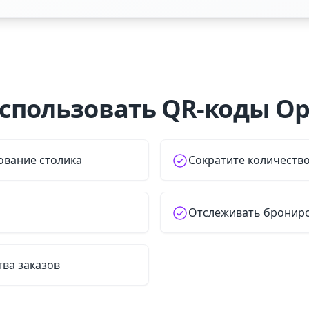
спользовать QR-коды Op
вание столика
Сократите количеств
Отслеживать бронир
ва заказов