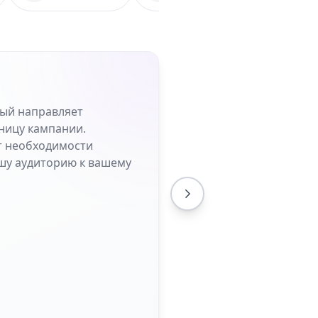
рый направляет
ницу кампании.
от необходимости
шу аудиторию к вашему