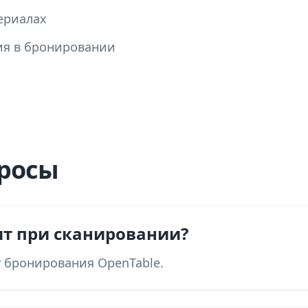
ериалах
ия в бронировании
росы
ит при сканировании?
 бронирования OpenTable.