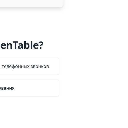
enTable?
о телефонных звонков
ования