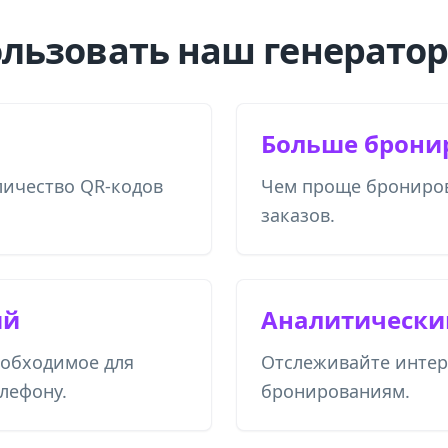
льзовать наш генератор
Больше брони
личество QR-кодов
Чем проще брониров
заказов.
ий
Аналитически
еобходимое для
Отслеживайте интер
лефону.
бронированиям.