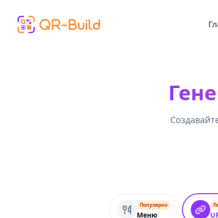
Skip to main content
Гл
Гене
Создавайте
Популярно
П
Меню
U