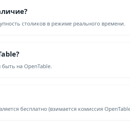
аличие?
тупность столиков в режиме реального времени.
able?
 быть на OpenTable.
вляется бесплатно (взимается комиссия OpenTable