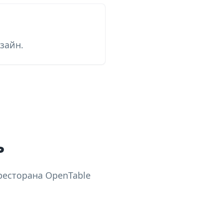
зайн.
ь
ресторана OpenTable