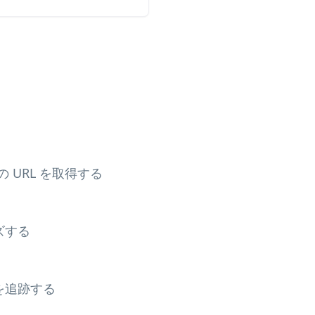
ンの URL を取得する
ズする
を追跡する