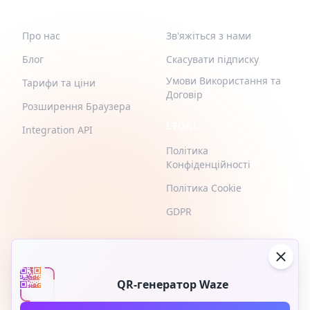
QR-BUILD
ПІДТРИМКА
Про нас
Зв'яжіться з нами
Блог
Скасувати підписку
Умови Використання та
Тарифи та ціни
Договір
Розширення Браузера
LEGAL
Integration API
Політика
Конфіденційності
Політика Cookie
GDPR
QR-генератор Waze
2026 © QR-Build. QR-Build. Усі права захищені