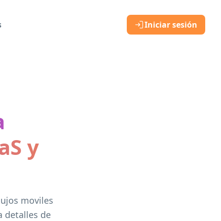
s
Iniciar sesión
a
aS y
lujos moviles
 detalles de