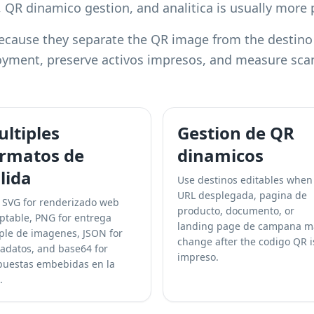
QR dinamico gestion, and analitica is usually more p
ause they separate the QR image from the destino fi
oyment, preserve activos impresos, and measure scan
ltiples
Gestion de QR
ormatos de
dinamicos
lida
Use destinos editables when
URL desplegada, pagina de
 SVG for renderizado web
producto, documento, or
ptable, PNG for entrega
landing page de campana m
ple de imagenes, JSON for
change after the codigo QR i
adatos, and base64 for
impreso.
puestas embebidas en la
.