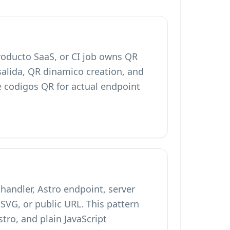
roducto SaaS, or CI job owns QR
salida, QR dinamico creation, and
e codigos QR for actual endpoint
handler, Astro endpoint, server
SVG, or public URL. This pattern
stro, and plain JavaScript