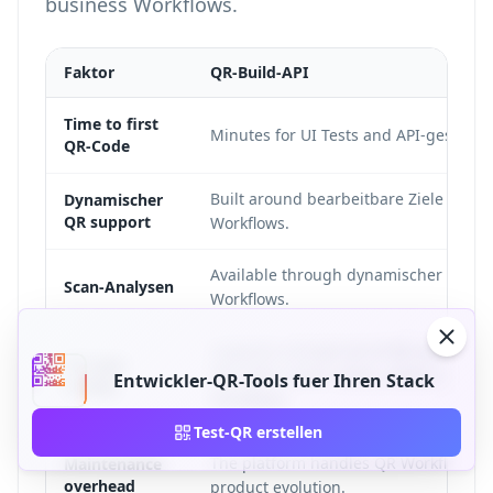
business Workflows.
Faktor
QR-Build-API
Time to first
Minutes for UI Tests and API-gestuetz
QR-Code
Built around bearbeitbare Ziele and 
Dynamischer
QR support
Workflows.
Available through dynamischer QR An
Scan-Analysen
Workflows.
Supports a broad set of QR use cases 
QR type
PDF, WiFi, vCard, menu, event, coupon
Entwickler-QR-Tools fuer Ihren Stack
variety
Workflows.
Test-QR erstellen
The platform handles QR Workflow W
Maintenance
overhead
product evolution.