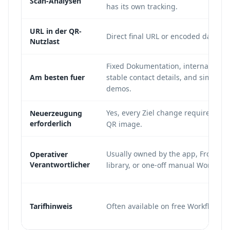
Scan-Analysen
has its own tracking.
URL in der QR-
Direct final URL or encoded data.
Nutzlast
Fixed Dokumentation, internal label
Am besten fuer
stable contact details, and simple
demos.
Yes, every Ziel change requires a n
Neuerzeugung
erforderlich
QR image.
Usually owned by the app, Fronten
Operativer
Verantwortlicher
library, or one-off manual Workflow.
Tarifhinweis
Often available on free Workflows.