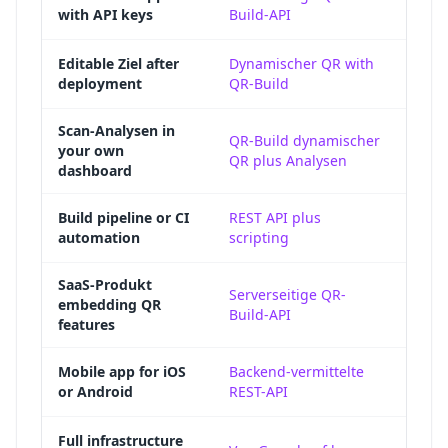
with API keys
Build-API
serve
The W
Editable Ziel after
Dynamischer QR with
deployment
QR-Build
regen
Scan-Analysen in
Dynam
QR-Build dynamischer
your own
QR plus Analysen
Kamp
dashboard
A scr
Build pipeline or CI
REST API plus
automation
scripting
manif
SaaS-Produkt
The 
Serverseitige QR-
embedding QR
Build-API
encod
features
Nati
Mobile app for iOS
Backend-vermittelte
or Android
REST-API
while
In-ho
Full infrastructure