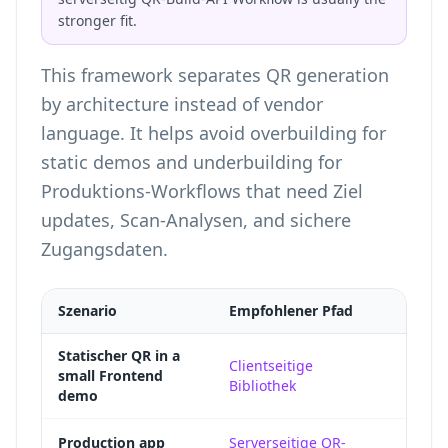
stronger fit.
This framework separates QR generation
by architecture instead of vendor
language. It helps avoid overbuilding for
static demos and underbuilding for
Produktions-Workflows that need Ziel
updates, Scan-Analysen, and sichere
Zugangsdaten.
Szenario
Empfohlener Pfad
War
Statischer QR in a
A lok
Clientseitige
small Frontend
Bibliothek
Analy
demo
Prote
Production app
Serverseitige QR-