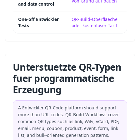
Von Grund auf bauen
and data control
contr
Manua
One-off Entwickler
QR-Build-Oberflaeche
Tests
oder kostenloser Tarif
indiv
Unterstuetzte QR-Typen
fuer programmatische
Erzeugung
A Entwickler QR-Code platform should support
more than URL codes. QR-Build Workflows cover
common QR types such as link, WiFi, vCard, PDF,
email, menu, coupon, product, event, form, link
list, and bulk-oriented generation patterns.