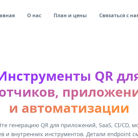
авная
О нас
План и цены
Связаться с н
Инструменты QR дл
отчиков, приложени
и автоматизации
те генерацию QR для приложений, SaaS, CI/CD, 
в и внутренних инструментов. Детали endpoint с