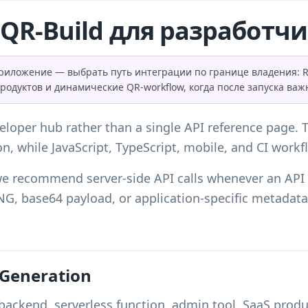
QR-Build для разработч
иложение — выбрать путь интеграции по границе владения: RE
продуктов и динамические QR-workflow, когда после запуска ва
loper hub rather than a single API reference page. T
n, while JavaScript, TypeScript, mobile, and CI workfl
e recommend server-side API calls whenever an API k
NG, base64 payload, or application-specific metadat
 Generation
ckend, serverless function, admin tool, SaaS produc