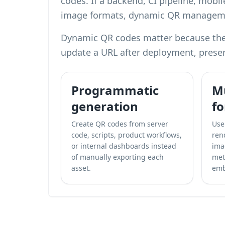
codes. If a backend, CI pipeline, mobi
image formats, dynamic QR management
Dynamic QR codes matter because they 
update a URL after deployment, preser
Programmatic
Mu
generation
f
Create QR codes from server
Use
code, scripts, product workflows,
ren
or internal dashboards instead
ima
of manually exporting each
met
asset.
emb