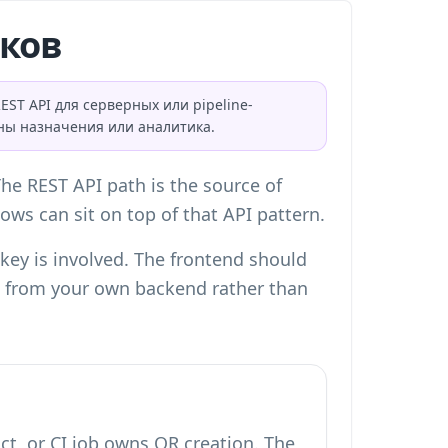
иков
ST API для серверных или pipeline-
жны назначения или аналитика.
he REST API path is the source of
ows can sit on top of that API pattern.
ey is involved. The frontend should
a from your own backend rather than
t, or CI job owns QR creation. The