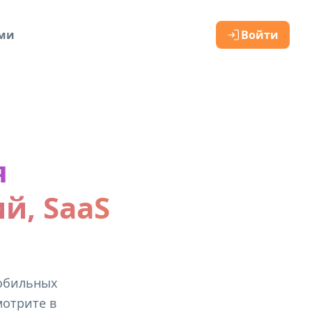
ами
Войти
я
й, SaaS
мобильных
мотрите в