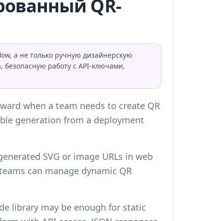
рованный QR-
low, а не только ручную дизайнерскую
 безопасную работу с API-ключами,
wkward when a team needs to create QR
table generation from a deployment
d generated SVG or image URLs in web
ct teams can manage dynamic QR
de library may be enough for static