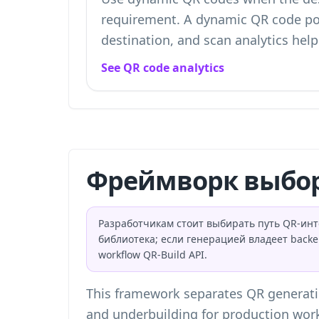
requirement. A dynamic QR code point
destination, and scan analytics hel
See QR code analytics
Фреймворк выбор
Разработчикам стоит выбирать путь QR-инт
библиотека; если генерацией владеет backe
workflow QR-Build API.
This framework separates QR generatio
and underbuilding for production work