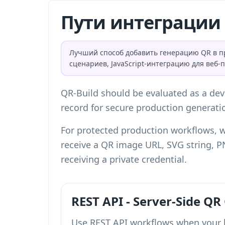
Пути интеграции 
Лучший способ добавить генерацию QR в пр
сценариев, JavaScript-интеграцию для веб-
QR-Build should be evaluated as a deve
record for secure production generatio
For protected production workflows, w
receive a QR image URL, SVG string, P
receiving a private credential.
REST API - Server-Side QR
Use REST API workflows when your ba