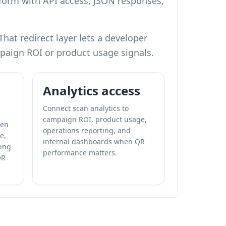
tform with API access, JSON responses,
at redirect layer lets a developer
mpaign ROI or product usage signals.
Analytics access
Connect scan analytics to
campaign ROI, product usage,
hen
operations reporting, and
e,
internal dashboards when QR
ing
performance matters.
QR