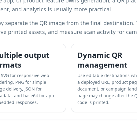
le app, or product feature owns generation, a QR pla
, and analytics is usually more practical.
separate the QR image from the final destination. Th
ve printed assets, and measure scan activity for ca
ltiple output
Dynamic QR
ormats
management
 SVG for responsive web
Use editable destinations w
dering, PNG for simple
a deployed URL, product pag
ge delivery, JSON for
document, or campaign land
adata, and base64 for app-
page may change after the 
edded responses.
code is printed.