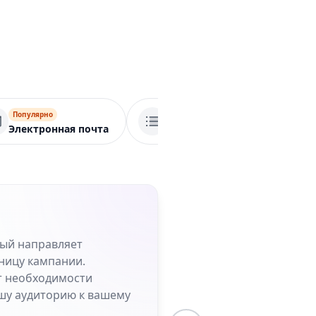
Популярно
Популярно
По
Электронная почта
Список ссылок
Со
рый направляет
ницу кампании.
от необходимости
шу аудиторию к вашему