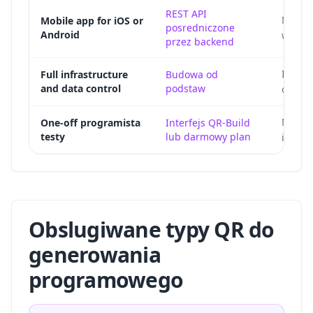
REST API
Native
Mobile app for iOS or
posredniczone
Android
while 
przez backend
In-hou
Full infrastructure
Budowa od
and data control
podstaw
contro
Manual
One-off programista
Interfejs QR-Build
testy
lub darmowy plan
indivi
Obslugiwane typy QR do
generowania
programowego