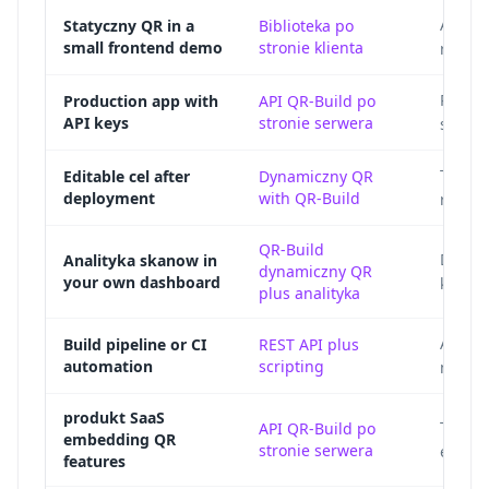
A loka
Statyczny QR in a
Biblioteka po
small frontend demo
stronie klienta
requir
Protec
Production app with
API QR-Build po
API keys
stronie serwera
server
The wa
Editable cel after
Dynamiczny QR
deployment
with QR-Build
regene
QR-Build
Dynami
Analityka skanow in
dynamiczny QR
your own dashboard
kampan
plus analityka
A scri
Build pipeline or CI
REST API plus
automation
scripting
manife
produkt SaaS
The pr
API QR-Build po
embedding QR
stronie serwera
encodi
features