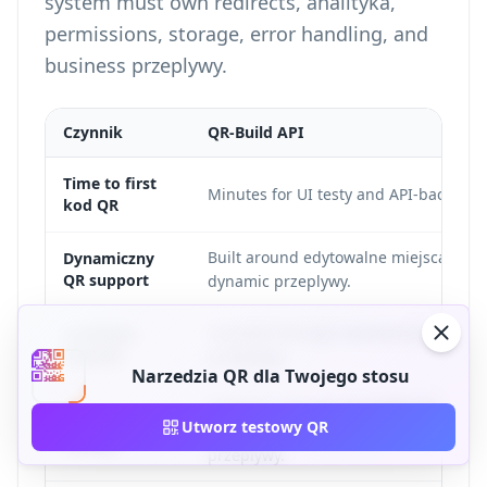
system must own redirects, analityka,
permissions, storage, error handling, and
business przeplywy.
Czynnik
QR-Build API
Time to first
Minutes for UI testy and API-backed p
kod QR
Built around edytowalne miejsca doc
Dynamiczny
QR support
dynamic przeplywy.
Available through dynamiczny QR anal
Analityka
skanow
przeplywy.
Narzedzia QR dla Twojego stosu
Supports a broad set of QR use cases 
QR type
Utworz testowy QR
PDF, WiFi, vCard, menu, event, coupon
variety
przeplywy.