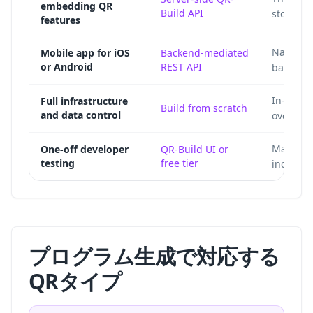
embedding QR
Build API
storage,
features
Native a
Mobile app for iOS
Backend-mediated
or Android
REST API
backend 
In-house
Full infrastructure
Build from scratch
and data control
over enc
Manual g
One-off developer
QR-Build UI or
testing
free tier
individu
プログラム生成で対応する
QRタイプ