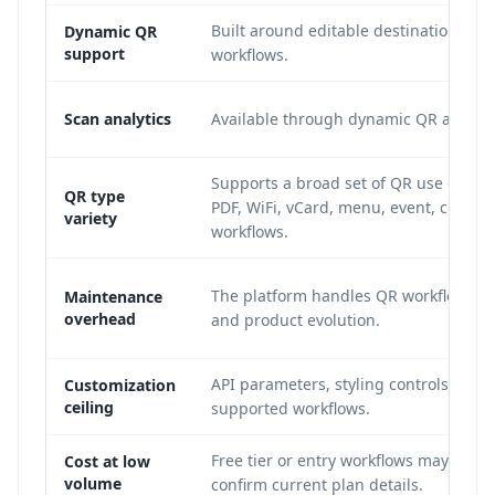
Built around editable destinations a
Dynamic QR
support
workflows.
Scan analytics
Available through dynamic QR analyti
Supports a broad set of QR use cases 
QR type
PDF, WiFi, vCard, menu, event, coupon
variety
workflows.
The platform handles QR workflow m
Maintenance
overhead
and product evolution.
API parameters, styling controls, and 
Customization
ceiling
supported workflows.
Free tier or entry workflows may be e
Cost at low
volume
confirm current plan details.