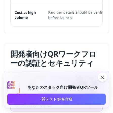
Paid tier details should be verified on
Cost at high
volume
before launch.
開発者向けQRワークフロ
ーの認証とセキュリティ
最も安全なQR APIアーキテクチャは、APIキーをサ
ーバーに保持し、フロントエンドにはQR画像、公開
あなたのスタック向け開発者QRツール
URL、SVG、PNG、base64、メタデータだけを返す
設計です。ブラウザJavaScript、モバイルアプリのバ
テストQRを作成
ンドル、公開リポジトリに秘密のQR APIキーを含め
るべきではありません。