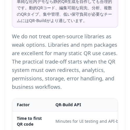
単純な社内デモなら静的QR生成を自作しても合理的
です。動的QRコード、編集可能な宛先、分析、複数
のQRタイプ、集中管理、低い保守負荷が必要なチー
ムにはQR-Buildがより適しています。
We do not treat open-source libraries as
weak options. Libraries and npm packages
are excellent for many static QR use cases.
The practical trade-off starts when the QR
system must own redirects, analytics,
permissions, storage, error handling, and
business workflows.
Factor
QR-Build API
Time to first
Minutes for UI testing and API-backed
QR code