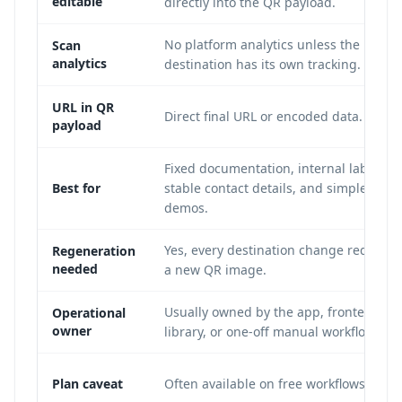
editable
directly into the QR payload.
No platform analytics unless the
Scan
analytics
destination has its own tracking.
URL in QR
Direct final URL or encoded data.
payload
Fixed documentation, internal labels,
Best for
stable contact details, and simple
demos.
Yes, every destination change requires
Regeneration
needed
a new QR image.
Usually owned by the app, frontend
Operational
owner
library, or one-off manual workflow.
Plan caveat
Often available on free workflows.