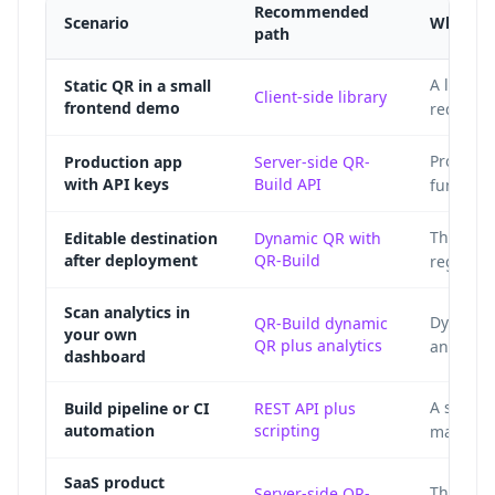
Recommended
Scenario
Why
path
A local Q
Static QR in a small
Client-side library
frontend demo
requirem
Protecte
Production app
Server-side QR-
with API keys
Build API
function
The redi
Editable destination
Dynamic QR with
after deployment
QR-Build
regener
Scan analytics in
Dynamic 
QR-Build dynamic
your own
QR plus analytics
and pro
dashboard
A script
Build pipeline or CI
REST API plus
automation
scripting
manifest
SaaS product
The prod
Server-side QR-