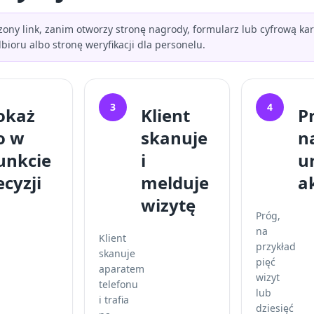
dzony link, zanim otworzy stronę nagrody, formularz lub cyfrową k
oru albo stronę weryfikacji dla personelu.
3
4
okaż
Klient
P
o w
skanuje
n
unkcie
i
u
ecyzji
melduje
a
wizytę
Próg,
na
Klient
przykład
skanuje
pięć
aparatem
wizyt
telefonu
lub
i trafia
dziesięć