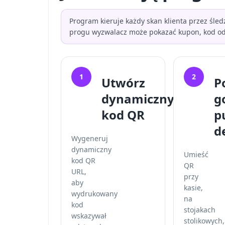
Program kieruje każdy skan klienta przez śle
progu wyzwalacz może pokazać kupon, kod odbi
1
2
Utwórz
P
dynamiczny
g
kod QR
p
d
Wygeneruj
dynamiczny
Umieść
kod QR
QR
URL,
przy
aby
kasie,
wydrukowany
na
kod
stojakach
wskazywał
stolikowych,