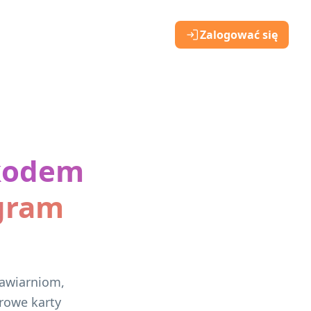
Zalogować się
 kodem
gram
awiarniom,
rowe karty