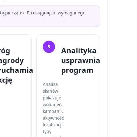
artę pieczątek. Po osiągnięciu wymaganego
5
róg
Analityka
agrody
usprawnia
ruchamia
program
kcję
Analiza
skanów
pokazuje
wolumen
kampanii,
aktywność
lokalizacji,
typy