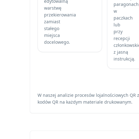
edytowalną
paragonach
warstwę
w
przekierowania
paczkach
zamiast
lub
stałego
przy
miejsca
recepcji
docelowego.
członkowski
z jasną
instrukcją.
W naszej analizie procesów lojalnościowych QR 
kodów QR na każdym materiale drukowanym.