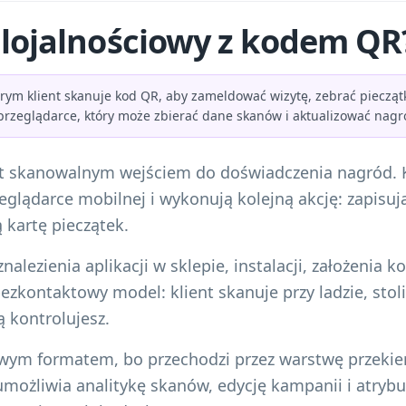
 lojalnościowy z kodem QR
órym klient skanuje kod QR, aby zameldować wizytę, zebrać piecząt
rzeglądarce, który może zbierać dane skanów i aktualizować nagr
t skanowalnym wejściem do doświadczenia nagród. K
eglądarce mobilnej i wykonują kolejną akcję: zapisują s
 kartę pieczątek.
alezienia aplikacji w sklepie, instalacji, założenia 
ezkontaktowy model: klient skanuje przy ladzie, sto
ą kontrolujesz.
wym formatem, bo przechodzi przez warstwę przekie
ożliwia analitykę skanów, edycję kampanii i atrybucj