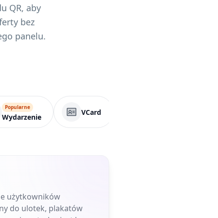
du QR, aby
ferty bez
ego panelu.
Popularne
VCard
Strona biznesowa
Wydarzenie
uje użytkowników
ny do ulotek, plakatów