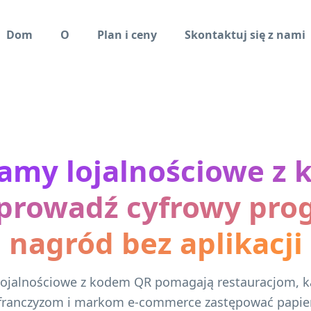
Dom
O
Plan i ceny
Skontaktuj się z nami
amy lojalnościowe z
 prowadź cyfrowy pro
nagród bez aplikacji
lojalnościowe z kodem QR pomagają restauracjom, k
franczyzom i markom e-commerce zastępować papie