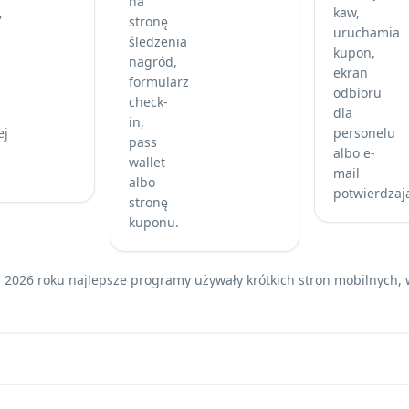
na
,
kaw,
stronę
uruchamia
śledzenia
kupon,
nagród,
ekran
formularz
odbioru
check-
dla
in,
ej
personelu
pass
albo e-
wallet
mail
albo
potwierdzają
stronę
kuponu.
z 2026 roku najlepsze programy używały krótkich stron mobilnych