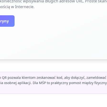
e konieczność wpisywania długich adresów URL. Proste skan
ością w Internecie.
tryny
 QR pozwala klientom zeskanować kod, aby dołączyć, zameldować wi
ia osobnej aplikacji. Dla MŚP to praktyczny pomost między fizyc