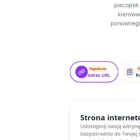
pieczątek
kierować
ponownego 
Popularne
P
Adres URL
F
Strona interne
Udostępnij swoją witryn
bezpośrednio do Twojej s