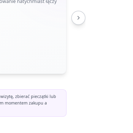
owanie natychmiast łączy
zytę, zbierać pieczątki lub
znym momentem zakupu a