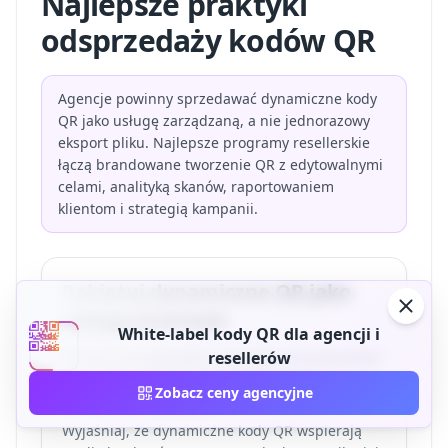
Najlepsze praktyki
odsprzedaży kodów QR
Agencje powinny sprzedawać dynamiczne kody
QR jako usługę zarządzaną, a nie jednorazowy
eksport pliku. Najlepsze programy resellerskie
łączą brandowane tworzenie QR z edytowalnymi
celami, analityką skanów, raportowaniem
klientom i strategią kampanii.
Pakietuj dynamiczne QR jako
usługę premium
White-label kody QR dla agencji i
Pozycjonuj edytowalne cele jako ochronę przed
resellerów
ryzykiem dodruku dla kampanii, menu,
Zobacz ceny agencyjne
opakowań i oznakowania.
Wyjaśniaj, że dynamiczne kody QR wspierają