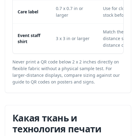
0.7 x 0.7 in or
Use for close-r
Care label
larger
stock before pr
Match the size 
Event staff
3 x 3 in or larger
distance scannin
shirt
distance divided
Never print a QR code below 2 x 2 inches directly on
flexible fabric without a physical sample test. For
larger-distance displays, compare sizing against our
guide to
QR codes on posters and signs
.
Какая ткань и
технология печати