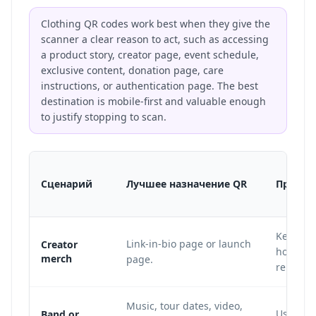
Clothing QR codes work best when they give the
scanner a clear reason to act, such as accessing
a product story, creator page, event schedule,
exclusive content, donation page, care
instructions, or authentication page. The best
destination is mobile-first and valuable enough
to justify stopping to scan.
Сценарий
Лучшее назначение QR
Примеч
Keep the
Link-in-bio page or launch
Creator
hoodie c
merch
page.
released
Music, tour dates, video,
Use shor
Band or