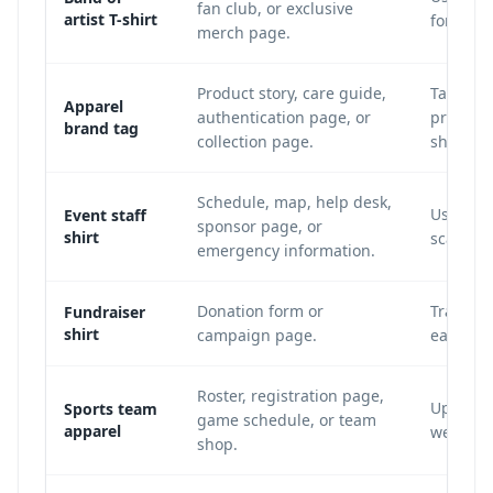
fan club, or exclusive
artist T-shirt
for the 
merch page.
Product story, care guide,
Tag plac
Apparel
authentication page, or
printing
brand tag
collection page.
sharper.
Schedule, map, help desk,
Use a la
Event staff
sponsor page, or
shirt
scan fro
emergency information.
Donation form or
Track sc
Fundraiser
shirt
campaign page.
each ba
Roster, registration page,
Update s
Sports team
game schedule, or team
apparel
wear or
shop.