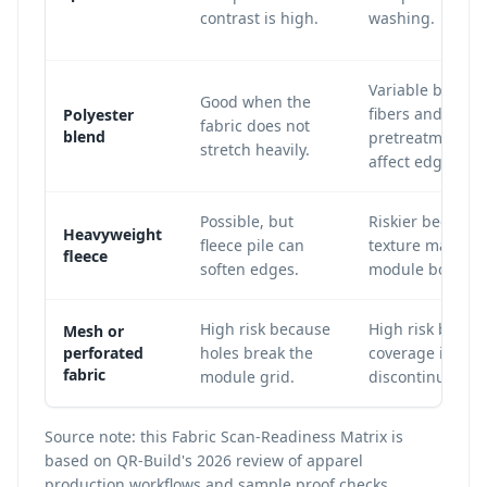
contrast is high.
washing.
Variable becaus
Good when the
fibers and
Polyester
fabric does not
blend
pretreatment c
stretch heavily.
affect edge defi
Possible, but
Riskier because
Heavyweight
fleece pile can
texture may blu
fleece
soften edges.
module boundar
High risk because
High risk becau
Mesh or
perforated
holes break the
coverage is
fabric
module grid.
discontinuous.
Source note: this Fabric Scan-Readiness Matrix is
based on QR-Build's 2026 review of apparel
production workflows and sample proof checks.