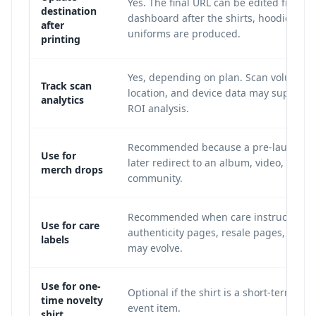
Yes. The final URL can be edited from t
destination
dashboard after the shirts, hoodies, tag
after
uniforms are produced.
printing
Yes, depending on plan. Scan volume, t
Track scan
location, and device data may support
analytics
ROI analysis.
Recommended because a pre-launch p
Use for
later redirect to an album, video, store,
merch drops
community.
Recommended when care instructions,
Use for care
authenticity pages, resale pages, or po
labels
may evolve.
Use for one-
Optional if the shirt is a short-term joke
time novelty
event item.
shirt