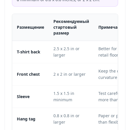
Рекомендуемый
Размещение
стартовый
Примечания
размер
2.5 x 2.5 in or
Better for scann
T-shirt back
larger
retail floors, or
Keep the code f
Front chest
2 x 2 in or larger
curvature that 
1.5 x 1.5 in
Test carefully b
Sleeve
minimum
more than a flat
0.8 x 0.8 in or
Paper or plasti
Hang tag
larger
than flexible fab