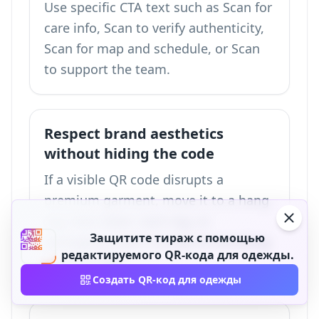
Use specific CTA text such as Scan for
care info, Scan to verify authenticity,
Scan for map and schedule, or Scan
to support the team.
Respect brand aesthetics
without hiding the code
If a visible QR code disrupts a
premium garment, move it to a hang
tag, hem label, neck tag, or
Защитите тираж с помощью
packaging insert instead of shrinking
редактируемого QR-кода для одежды.
it until it fails.
Создать QR-код для одежды