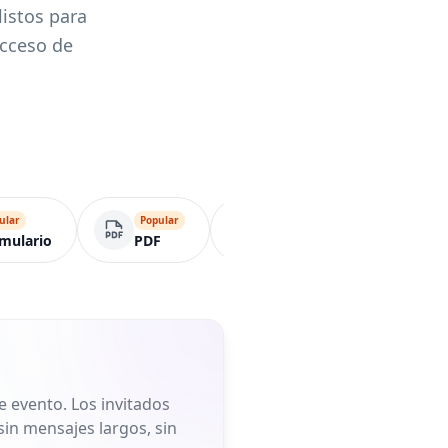
listos para
acceso de
ular
Popular
Página de negocio
mulario
PDF
 evento. Los invitados
sin mensajes largos, sin