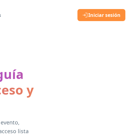
s
Iniciar sesión
guía
ceso y
 evento,
acceso lista